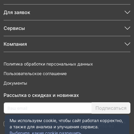
Для заявок
Сервисы
Компания
Политика обработки персональных данных
Пользовательское соглашение
Документы
Рассылка о скидках и новинках
Подписаться
Мы используем cookie, чтобы сайт работал корректно,
Нажимая “Подписаться”, я даю свое согласие на обработку моих
персональных данных в соответствии с законом №152-ФЗ
а также для анализа и улучшения сервиса.
“О персональных данных”
Выберите, какие cookie разрешить