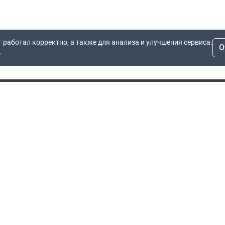
т работал корректно, а также для анализа и улучшения сервиса.
О
ь
Для заявок
Компания
Рас
info@dn.ru
О компании
 дом
+7 (495) 504-37-40
Блог
Вопросы по работе
Контакты
сайта
Об отсрочке
Полит
Политика обработки
Производители
персональных данных
Мы 
Гарантия
Пользовательское
Сертификаты
соглашение
Доставка
Документы