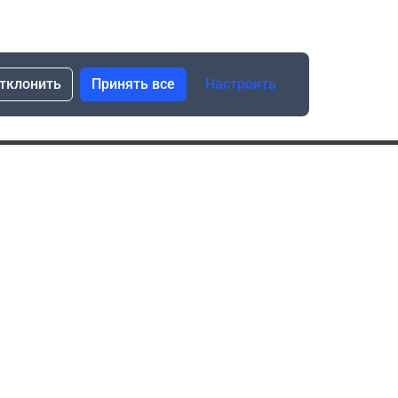
тклонить
Принять все
Настроить
сылка о скидках и новинках
Подписаться
Нажимая “Подписаться”, я даю свое согласие
на обработку моих персональных данных в соответствии
с законом №152-ФЗ “О персональных данных”
ика обработки данных при использовании формы запроса
в социальных сетях