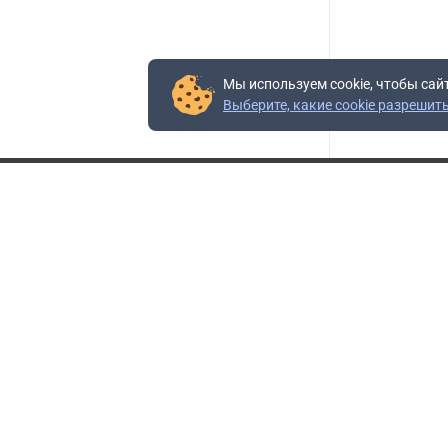
Мы используем cookie, чтобы сай
Выберите, какие cookie разрешит
Контакты
Адрес:
117403, Россия, г. Москва, проезд Востряковский,
10Б, строение 3, пом.19
Адрес склада:
Каширское шоссе, 33-й километр, дом 7, деревня
Горки, Ленинский городской округ, Московская
область
Телефон склада:
+7 (495) 504-37-40 доб. 106
Бесплатный номер:
+7 (800) 777-95-16