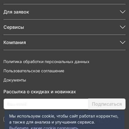
Для заявок
Сервисы
Компания
Политика обработки персональных данных
Пользовательское соглашение
Документы
Рассылка о скидках и новинках
Подписаться
Мы используем cookie, чтобы сайт работал корректно,
Нажимая “Подписаться”, я даю свое согласие на обработку моих
персональных данных в соответствии с законом №152-ФЗ
а также для анализа и улучшения сервиса.
“О персональных данных”
Выберите, какие cookie разрешить