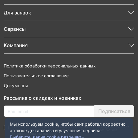
Для заявок
Сервисы
Компания
Политика обработки персональных данных
Пользовательское соглашение
Документы
Рассылка о скидках и новинках
Подписаться
Мы используем cookie, чтобы сайт работал корректно,
Нажимая “Подписаться”, я даю свое согласие на обработку моих
персональных данных в соответствии с законом №152-ФЗ
а также для анализа и улучшения сервиса.
“О персональных данных”
Выберите, какие cookie разрешить