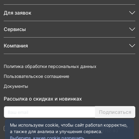
Для заявок
Сервисы
Компания
Политика обработки персональных данных
Пользовательское соглашение
Документы
Рассылка о скидках и новинках
Подписаться
Мы используем cookie, чтобы сайт работал корректно,
Нажимая “Подписаться”, я даю свое согласие на обработку моих
персональных данных в соответствии с законом №152-ФЗ
а также для анализа и улучшения сервиса.
“О персональных данных”
Выберите, какие cookie разрешить