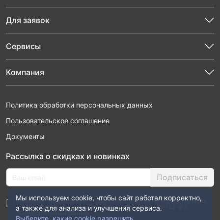
Для заявок
Сервисы
Компания
Политика обработки персональных данных
Пользовательское соглашение
Документы
Рассылка о скидках и новинках
Подписаться
Мы используем cookie, чтобы сайт работал корректно,
Нажимая “Подписаться”, я даю свое согласие на обработку моих
персональных данных в соответствии с законом №152-ФЗ
а также для анализа и улучшения сервиса.
“О персональных данных”
Выберите, какие cookie разрешить