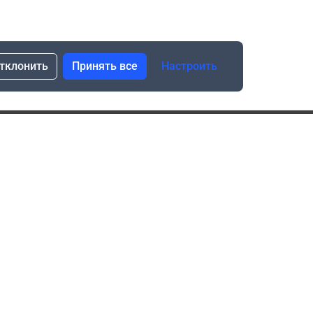
тклонить
Принять все
Настроить
сылка о скидках и новинках
Подписаться
Нажимая “Подписаться”, я даю свое согласие
на обработку моих персональных данных в соответствии
с законом №152-ФЗ “О персональных данных”
ика обработки данных при использовании формы запроса
в социальных сетях