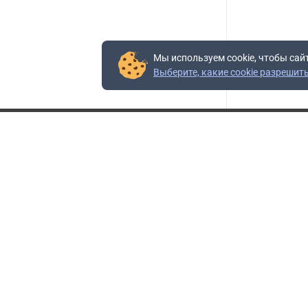
Мы используем cookie, чтобы сай
Выберите, какие cookie разрешит
Контакты
Адрес:
117403, Россия, г. Москва, проезд Востряковский,
10Б, строение 3, пом.19
Адрес склада:
Каширское шоссе, 33-й километр, дом 7, деревня
Горки, Ленинский городской округ, Московская
область
Телефон склада:
+7 (495) 504-37-40 доб. 106
Бесплатный номер:
+7 (800) 777-95-16