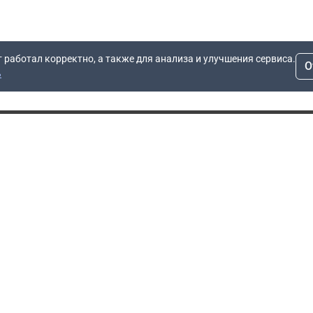
т работал корректно, а также для анализа и улучшения сервиса.
О
ь
Для заявок
Компания
Рас
info@dn.ru
О компании
 дом
+7 (495) 504-37-40
Блог
Вопросы по работе
Контакты
сайта
Об отсрочке
Полит
Политика обработки
Производители
персональных данных
Мы 
Гарантия
Пользовательское
Сертификаты
соглашение
Доставка
Документы