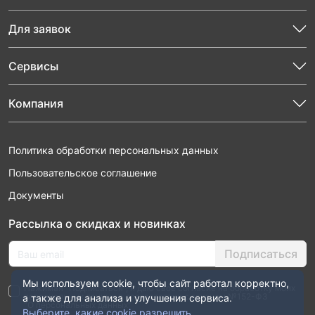
Для заявок
Сервисы
Компания
Политика обработки персональных данных
Пользовательское соглашение
Документы
Рассылка о скидках и новинках
Подписаться
Мы используем cookie, чтобы сайт работал корректно,
Нажимая “Подписаться”, я даю свое согласие на обработку моих
персональных данных в соответствии с законом №152-ФЗ
а также для анализа и улучшения сервиса.
“О персональных данных”
Выберите, какие cookie разрешить