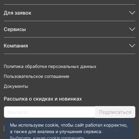
Для заявок
Сервисы
Компания
Политика обработки персональных данных
Пользовательское соглашение
Документы
Рассылка о скидках и новинках
Подписаться
Мы используем cookie, чтобы сайт работал корректно,
Нажимая “Подписаться”, я даю свое согласие на обработку моих
персональных данных в соответствии с законом №152-ФЗ
а также для анализа и улучшения сервиса.
“О персональных данных”
Выберите, какие cookie разрешить