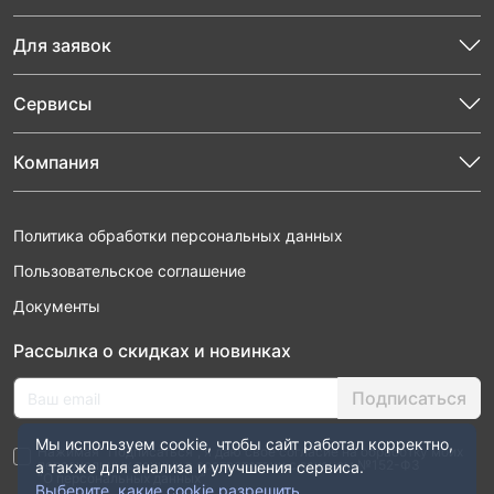
Для заявок
Сервисы
Компания
Политика обработки персональных данных
Пользовательское соглашение
Документы
Рассылка о скидках и новинках
Подписаться
Мы используем cookie, чтобы сайт работал корректно,
Нажимая “Подписаться”, я даю свое согласие на обработку моих
персональных данных в соответствии с законом №152-ФЗ
а также для анализа и улучшения сервиса.
“О персональных данных”
Выберите, какие cookie разрешить