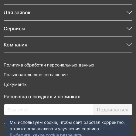
Для заявок
Сервисы
Компания
Политика обработки персональных данных
Пользовательское соглашение
Документы
Рассылка о скидках и новинках
Подписаться
Мы используем cookie, чтобы сайт работал корректно,
Нажимая “Подписаться”, я даю свое согласие на обработку моих
персональных данных в соответствии с законом №152-ФЗ
а также для анализа и улучшения сервиса.
“О персональных данных”
Выберите, какие cookie разрешить