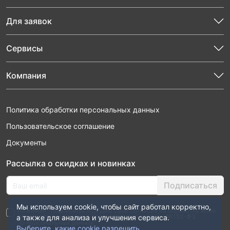
Для заявок
Сервисы
Компания
Политика обработки персональных данных
Пользовательское соглашение
Документы
Рассылка о скидках и новинках
Подписаться
Мы используем cookie, чтобы сайт работал корректно,
Нажимая “Подписаться”, я даю свое согласие на обработку моих
персональных данных в соответствии с законом №152-ФЗ
а также для анализа и улучшения сервиса.
“О персональных данных”
Выберите, какие cookie разрешить