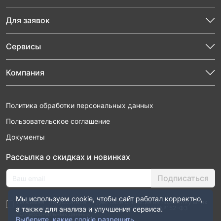
Для заявок
Сервисы
Компания
Политика обработки персональных данных
Пользовательское соглашение
Документы
Рассылка о скидках и новинках
Подписаться
Мы используем cookie, чтобы сайт работал корректно,
Нажимая “Подписаться”, я даю свое согласие на обработку моих
персональных данных в соответствии с законом №152-ФЗ
а также для анализа и улучшения сервиса.
“О персональных данных”
Выберите, какие cookie разрешить