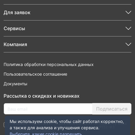
Для заявок
Сервисы
Компания
Политика обработки персональных данных
Пользовательское соглашение
Документы
Рассылка о скидках и новинках
Подписаться
Мы используем cookie, чтобы сайт работал корректно,
Нажимая “Подписаться”, я даю свое согласие на обработку моих
персональных данных в соответствии с законом №152-ФЗ
а также для анализа и улучшения сервиса.
“О персональных данных”
Выберите, какие cookie разрешить