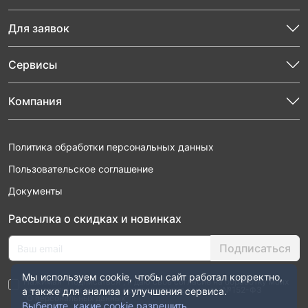
Для заявок
Сервисы
Компания
Политика обработки персональных данных
Пользовательское соглашение
Документы
Рассылка о скидках и новинках
Подписаться
Мы используем cookie, чтобы сайт работал корректно,
Нажимая “Подписаться”, я даю свое согласие на обработку моих
персональных данных в соответствии с законом №152-ФЗ
а также для анализа и улучшения сервиса.
“О персональных данных”
Выберите, какие cookie разрешить