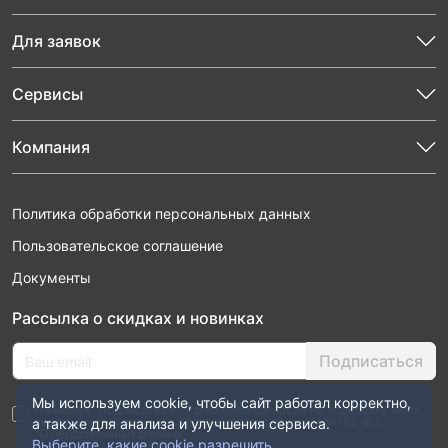
Для заявок
Сервисы
Компания
Политика обработки персональных данных
Пользовательское соглашение
Документы
Рассылка о скидках и новинках
Подписаться
Мы используем cookie, чтобы сайт работал корректно,
Нажимая “Подписаться”, я даю свое согласие на обработку моих
персональных данных в соответствии с законом №152-ФЗ
а также для анализа и улучшения сервиса.
“О персональных данных”
Выберите, какие cookie разрешить