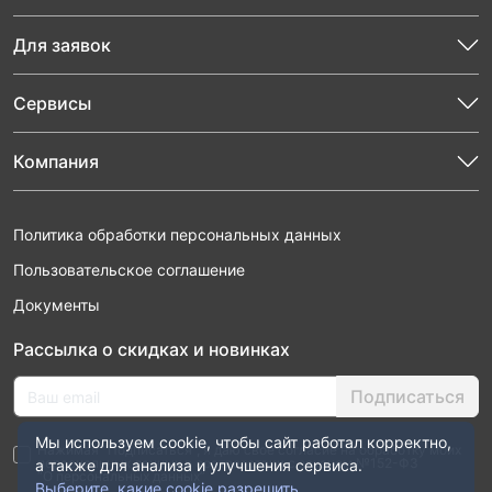
Для заявок
Сервисы
Компания
Политика обработки персональных данных
Пользовательское соглашение
Документы
Рассылка о скидках и новинках
Подписаться
Мы используем cookie, чтобы сайт работал корректно,
Нажимая “Подписаться”, я даю свое согласие на обработку моих
персональных данных в соответствии с законом №152-ФЗ
а также для анализа и улучшения сервиса.
“О персональных данных”
Выберите, какие cookie разрешить