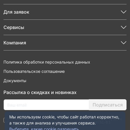
Для заявок
Сервисы
Компания
Политика обработки персональных данных
Пользовательское соглашение
Документы
Рассылка о скидках и новинках
Подписаться
Мы используем cookie, чтобы сайт работал корректно,
Нажимая “Подписаться”, я даю свое согласие на обработку моих
персональных данных в соответствии с законом №152-ФЗ
а также для анализа и улучшения сервиса.
“О персональных данных”
Выберите, какие cookie разрешить