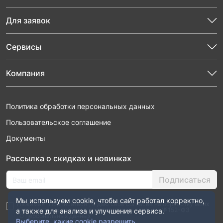
Для заявок
Сервисы
Компания
Политика обработки персональных данных
Пользовательское соглашение
Документы
Рассылка о скидках и новинках
Подписаться
Мы используем cookie, чтобы сайт работал корректно,
Нажимая “Подписаться”, я даю свое согласие на обработку моих
персональных данных в соответствии с законом №152-ФЗ
а также для анализа и улучшения сервиса.
“О персональных данных”
Выберите, какие cookie разрешить