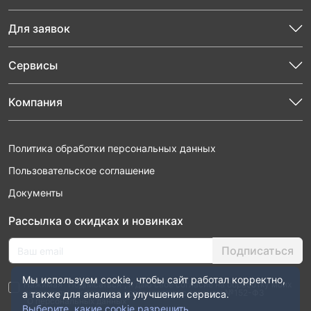
Для заявок
Сервисы
Компания
Политика обработки персональных данных
Пользовательское соглашение
Документы
Рассылка о скидках и новинках
Подписаться
Мы используем cookie, чтобы сайт работал корректно,
Нажимая “Подписаться”, я даю свое согласие на обработку моих
персональных данных в соответствии с законом №152-ФЗ
а также для анализа и улучшения сервиса.
“О персональных данных”
Выберите, какие cookie разрешить