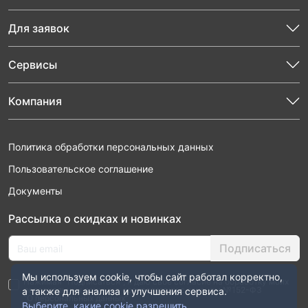
Для заявок
Сервисы
Компания
Политика обработки персональных данных
Пользовательское соглашение
Документы
Рассылка о скидках и новинках
Подписаться
Мы используем cookie, чтобы сайт работал корректно,
Нажимая “Подписаться”, я даю свое согласие на обработку моих
персональных данных в соответствии с законом №152-ФЗ
а также для анализа и улучшения сервиса.
“О персональных данных”
Выберите, какие cookie разрешить