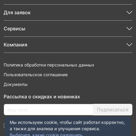
Для заявок
Сервисы
Компания
Политика обработки персональных данных
Пользовательское соглашение
Документы
Рассылка о скидках и новинках
Подписаться
Мы используем cookie, чтобы сайт работал корректно,
Нажимая “Подписаться”, я даю свое согласие на обработку моих
персональных данных в соответствии с законом №152-ФЗ
а также для анализа и улучшения сервиса.
“О персональных данных”
Выберите, какие cookie разрешить