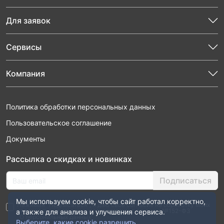
Для заявок
Сервисы
Компания
Политика обработки персональных данных
Пользовательское соглашение
Документы
Рассылка о скидках и новинках
Подписаться
Мы используем cookie, чтобы сайт работал корректно,
Нажимая “Подписаться”, я даю свое согласие на обработку моих
персональных данных в соответствии с законом №152-ФЗ
а также для анализа и улучшения сервиса.
“О персональных данных”
Выберите, какие cookie разрешить