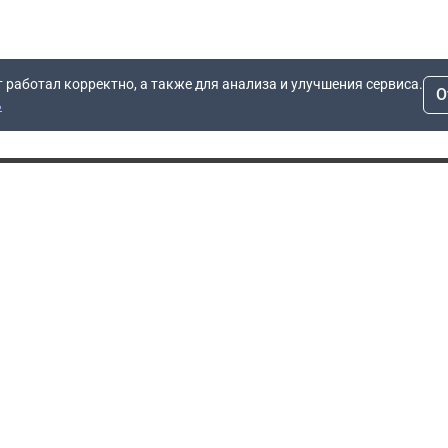
т работал корректно, а также для анализа и улучшения сервиса.
О
ь
Для заявок
Компания
Рас
info@dn.ru
О компании
 дом
+7 (495) 504-37-40
Блог
Вопросы по работе
Контакты
сайта
Об отсрочке
Полит
Политика обработки
Производители
персональных данных
Мы 
Гарантия
Пользовательское
Сертификаты
соглашение
Доставка
Документы