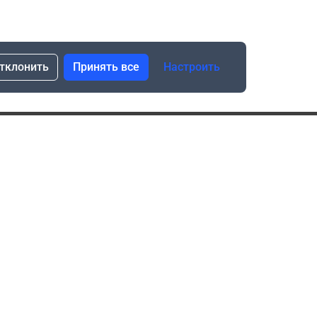
тклонить
Принять все
Настроить
сылка о скидках и новинках
Подписаться
Нажимая “Подписаться”, я даю свое согласие
на обработку моих персональных данных в соответствии
с законом №152-ФЗ “О персональных данных”
ика обработки данных при использовании формы запроса
в социальных сетях