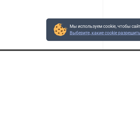
Мы используем cookie, чтобы сай
Выберите, какие cookie разрешит
Контакты
Адрес:
117403, Россия, г. Москва, проезд Востряковский,
10Б, строение 3, пом.19
Адрес склада:
Каширское шоссе, 33-й километр, дом 7, деревня
Горки, Ленинский городской округ, Московская
область
Телефон склада:
+7 (495) 504-37-40 доб. 106
Бесплатный номер:
+7 (800) 777-95-16