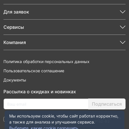
Для заявок
Сервисы
Компания
Политика обработки персональных данных
Пользовательское соглашение
Документы
Рассылка о скидках и новинках
Подписаться
Мы используем cookie, чтобы сайт работал корректно,
Нажимая “Подписаться”, я даю свое согласие на обработку моих
персональных данных в соответствии с законом №152-ФЗ
а также для анализа и улучшения сервиса.
“О персональных данных”
Выберите, какие cookie разрешить