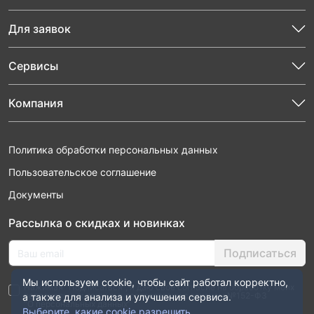
Для заявок
Сервисы
Компания
Политика обработки персональных данных
Пользовательское соглашение
Документы
Рассылка о скидках и новинках
Подписаться
Мы используем cookie, чтобы сайт работал корректно,
Нажимая “Подписаться”, я даю свое согласие на обработку моих
персональных данных в соответствии с законом №152-ФЗ
а также для анализа и улучшения сервиса.
“О персональных данных”
Выберите, какие cookie разрешить