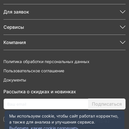
Для заявок
Сервисы
Компания
Политика обработки персональных данных
Пользовательское соглашение
Документы
Рассылка о скидках и новинках
Подписаться
Мы используем cookie, чтобы сайт работал корректно,
Нажимая “Подписаться”, я даю свое согласие на обработку моих
персональных данных в соответствии с законом №152-ФЗ
а также для анализа и улучшения сервиса.
“О персональных данных”
Выберите, какие cookie разрешить