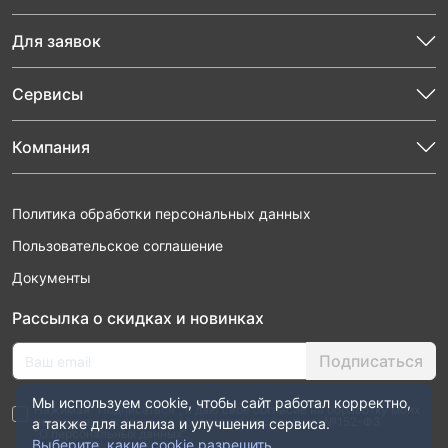
Для заявок
Сервисы
Компания
Политика обработки персональных данных
Пользовательское соглашение
Документы
Рассылка о скидках и новинках
Подписаться
Мы используем cookie, чтобы сайт работал корректно,
Нажимая “Подписаться”, я даю свое согласие на обработку моих
персональных данных в соответствии с законом №152-ФЗ
а также для анализа и улучшения сервиса.
“О персональных данных”
Выберите, какие cookie разрешить