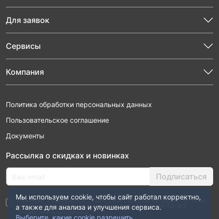
Для заявок
Сервисы
Компания
Политика обработки персональных данных
Пользовательское соглашение
Документы
Рассылка о скидках и новинках
Подписаться
Мы используем cookie, чтобы сайт работал корректно,
Нажимая “Подписаться”, я даю свое согласие на обработку моих
персональных данных в соответствии с законом №152-ФЗ
а также для анализа и улучшения сервиса.
“О персональных данных”
Выберите, какие cookie разрешить