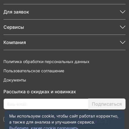
Для заявок
Сервисы
Компания
Политика обработки персональных данных
Пользовательское соглашение
Документы
Рассылка о скидках и новинках
Подписаться
Мы используем cookie, чтобы сайт работал корректно,
Нажимая “Подписаться”, я даю свое согласие на обработку моих
персональных данных в соответствии с законом №152-ФЗ
а также для анализа и улучшения сервиса.
“О персональных данных”
Выберите, какие cookie разрешить