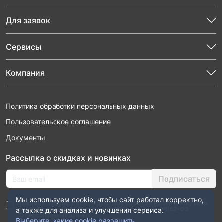
Для заявок
Сервисы
Компания
Политика обработки персональных данных
Пользовательское соглашение
Документы
Рассылка о скидках и новинках
Подписаться
Мы используем cookie, чтобы сайт работал корректно,
Нажимая “Подписаться”, я даю свое согласие на обработку моих
персональных данных в соответствии с законом №152-ФЗ
а также для анализа и улучшения сервиса.
“О персональных данных”
Выберите, какие cookie разрешить