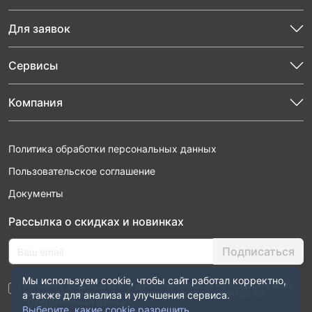
Для заявок
Сервисы
Компания
Политика обработки персональных данных
Пользовательское соглашение
Документы
Рассылка о скидках и новинках
Подписаться
Мы используем cookie, чтобы сайт работал корректно,
Нажимая “Подписаться”, я даю свое согласие на обработку моих
персональных данных в соответствии с законом №152-ФЗ
а также для анализа и улучшения сервиса.
“О персональных данных”
Выберите, какие cookie разрешить