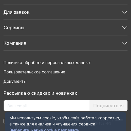
Для заявок
Сервисы
Компания
Политика обработки персональных данных
Пользовательское соглашение
Документы
Рассылка о скидках и новинках
Подписаться
Мы используем cookie, чтобы сайт работал корректно,
Нажимая “Подписаться”, я даю свое согласие на обработку моих
персональных данных в соответствии с законом №152-ФЗ
а также для анализа и улучшения сервиса.
“О персональных данных”
Выберите, какие cookie разрешить