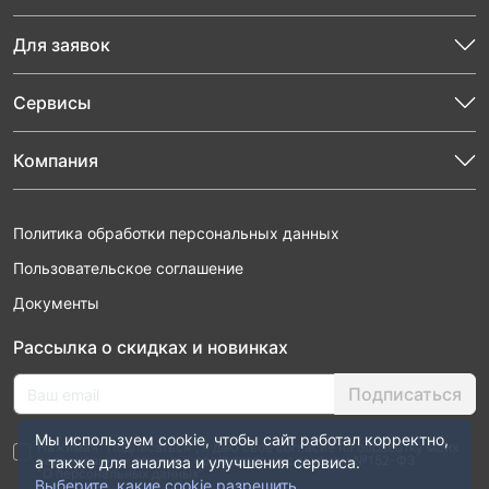
Для заявок
Сервисы
Компания
Политика обработки персональных данных
Пользовательское соглашение
Документы
Рассылка о скидках и новинках
Подписаться
Мы используем cookie, чтобы сайт работал корректно,
Нажимая “Подписаться”, я даю свое согласие на обработку моих
персональных данных в соответствии с законом №152-ФЗ
а также для анализа и улучшения сервиса.
“О персональных данных”
Выберите, какие cookie разрешить