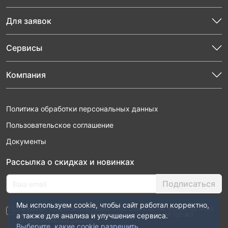
Для заявок
Сервисы
Компания
Политика обработки персональных данных
Пользовательское соглашение
Документы
Рассылка о скидках и новинках
Подписаться
Мы используем cookie, чтобы сайт работал корректно,
Нажимая “Подписаться”, я даю свое согласие на обработку моих
персональных данных в соответствии с законом №152-ФЗ
а также для анализа и улучшения сервиса.
“О персональных данных”
Выберите, какие cookie разрешить