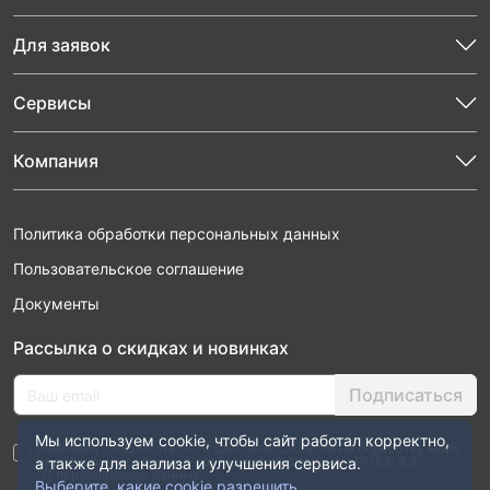
Для заявок
Сервисы
Компания
Политика обработки персональных данных
Пользовательское соглашение
Документы
Рассылка о скидках и новинках
Подписаться
Мы используем cookie, чтобы сайт работал корректно,
Нажимая “Подписаться”, я даю свое согласие на обработку моих
персональных данных в соответствии с законом №152-ФЗ
а также для анализа и улучшения сервиса.
“О персональных данных”
Выберите, какие cookie разрешить