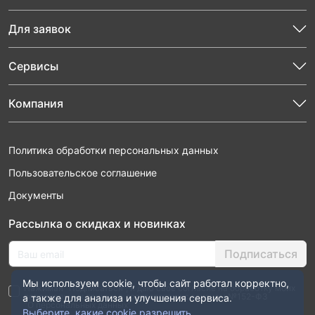
Для заявок
Сервисы
Компания
Политика обработки персональных данных
Пользовательское соглашение
Документы
Рассылка о скидках и новинках
Подписаться
Мы используем cookie, чтобы сайт работал корректно,
Нажимая “Подписаться”, я даю свое согласие на обработку моих
персональных данных в соответствии с законом №152-ФЗ
а также для анализа и улучшения сервиса.
“О персональных данных”
Выберите, какие cookie разрешить