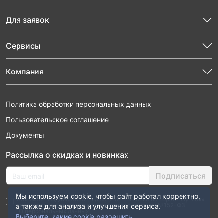
Для заявок
Сервисы
Компания
Политика обработки персональных данных
Пользовательское соглашение
Документы
Рассылка о скидках и новинках
Подписаться
Мы используем cookie, чтобы сайт работал корректно,
Нажимая “Подписаться”, я даю свое согласие на обработку моих
персональных данных в соответствии с законом №152-ФЗ
а также для анализа и улучшения сервиса.
“О персональных данных”
Выберите, какие cookie разрешить