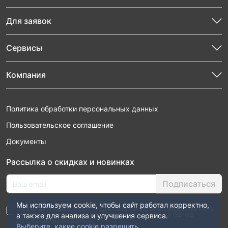
Для заявок
Сервисы
Компания
Политика обработки персональных данных
Пользовательское соглашение
Документы
Рассылка о скидках и новинках
Подписаться
Мы используем cookie, чтобы сайт работал корректно,
Нажимая “Подписаться”, я даю свое согласие на обработку моих
персональных данных в соответствии с законом №152-ФЗ
а также для анализа и улучшения сервиса.
“О персональных данных”
Выберите, какие cookie разрешить