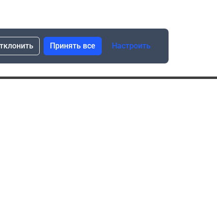
тклонить
Принять все
Настроить
сылка о скидках и новинках
Подписаться
Нажимая “Подписаться”, я даю свое согласие
на обработку моих персональных данных в соответствии
с законом №152-ФЗ “О персональных данных”
ика обработки данных при использовании формы запроса
в социальных сетях