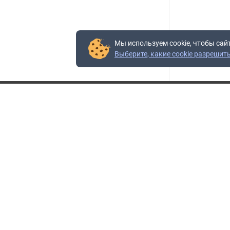
Мы используем cookie, чтобы сай
Выберите, какие cookie разрешит
Контакты
Адрес:
117403, Россия, г. Москва, проезд Востряковский,
10Б, строение 3, пом.19
Адрес склада:
Каширское шоссе, 33-й километр, дом 7, деревня
Горки, Ленинский городской округ, Московская
область
Телефон склада:
+7 (495) 504-37-40 доб. 106
Бесплатный номер:
+7 (800) 777-95-16