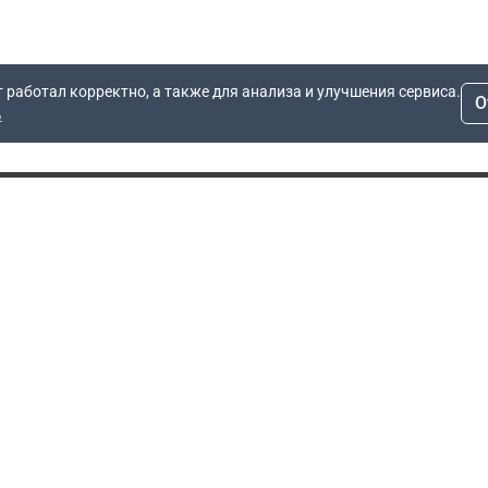
т работал корректно, а также для анализа и улучшения сервиса.
О
ь
Для заявок
Компания
Рас
info@dn.ru
О компании
 дом
+7 (495) 504-37-40
Блог
Вопросы по работе
Контакты
сайта
Об отсрочке
Полит
Политика обработки
Производители
персональных данных
Мы 
Гарантия
Пользовательское
Сертификаты
соглашение
Доставка
Документы