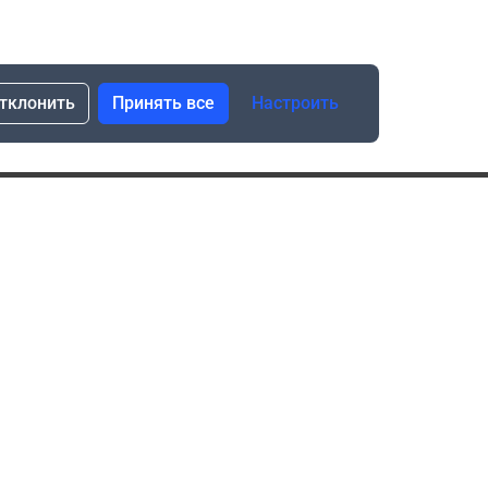
тклонить
Принять все
Настроить
сылка о скидках и новинках
Подписаться
Нажимая “Подписаться”, я даю свое согласие
на обработку моих персональных данных в соответствии
с законом №152-ФЗ “О персональных данных”
ика обработки данных при использовании формы запроса
в социальных сетях