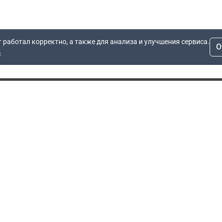
т работал корректно, а также для анализа и улучшения сервиса.
О
ь
Для заявок
Компания
Рас
info@dn.ru
О компании
 дом
+7 (495) 504-37-40
Блог
Вопросы по работе
Контакты
сайта
Об отсрочке
Полит
Политика обработки
Производители
персональных данных
Мы 
Гарантия
Пользовательское
Сертификаты
соглашение
Доставка
Документы