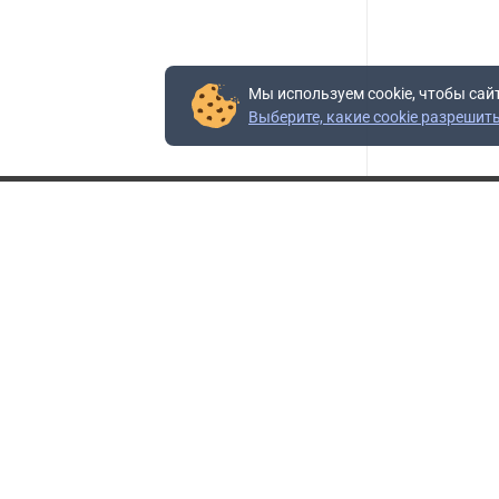
Мы используем cookie, чтобы сай
Выберите, какие cookie разрешит
Контакты
Адрес:
117403, Россия, г. Москва, проезд Востряковский,
10Б, строение 3, пом.19
Адрес склада:
Каширское шоссе, 33-й километр, дом 7, деревня
Горки, Ленинский городской округ, Московская
область
Телефон склада:
+7 (495) 504-37-40 доб. 106
Бесплатный номер:
+7 (800) 777-95-16