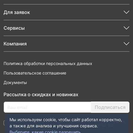
Для заявок
Сервисы
Компания
Политика обработки персональных данных
Пользовательское соглашение
Документы
Рассылка о скидках и новинках
Подписаться
Мы используем cookie, чтобы сайт работал корректно,
Нажимая “Подписаться”, я даю свое согласие на обработку моих
персональных данных в соответствии с законом №152-ФЗ
а также для анализа и улучшения сервиса.
“О персональных данных”
Выберите, какие cookie разрешить