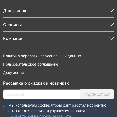
Для заявок
Сервисы
Компания
Политика обработки персональных данных
Пользовательское соглашение
Документы
Рассылка о скидках и новинках
Подписаться
Мы используем cookie, чтобы сайт работал корректно,
Нажимая “Подписаться”, я даю свое согласие на обработку моих
персональных данных в соответствии с законом №152-ФЗ
а также для анализа и улучшения сервиса.
“О персональных данных”
Выберите, какие cookie разрешить