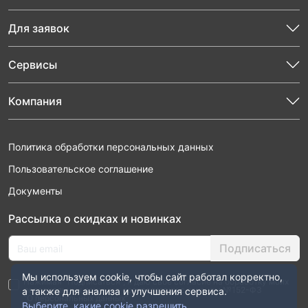
Для заявок
Сервисы
Компания
Политика обработки персональных данных
Пользовательское соглашение
Документы
Рассылка о скидках и новинках
Подписаться
Мы используем cookie, чтобы сайт работал корректно,
Нажимая “Подписаться”, я даю свое согласие на обработку моих
персональных данных в соответствии с законом №152-ФЗ
а также для анализа и улучшения сервиса.
“О персональных данных”
Выберите, какие cookie разрешить