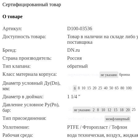
Сертифицированный товар
О товаре
Артикул:
D100-03536
Доступность товара:
Товар в наличии на складе либо 
поставщика
Бренд:
DN.ru
Страна производитель:
Россия
Тип клапана:
обратный
Класс материала корпуса:
нержавеющая сталь
бронза
не указано
латунь
Легированная сталь
Диаметр условный Ду(Dn),
мм:
32
8
10
15
20
25
40
50
65
80
100
6
Оцинкованная сталь
углеродистая сталь
125
150
200
250
300
350
400
450
50
чугун
Диаметр в дюймах:
1 1/4 ″
600
700
800
900
1000
1200
Давление условное Ру(Pn),
бар:
16
25
не указано
2
8
10
12
15
18
20
32
40
63
250
30
35
100
200
300
350
Тип присоединения:
муфтовый (резьбовой)
межфланцевый
400
Фланцевый
Уплотнение:
PTFE / Фторопласт / Тефлон
Рабочая среда:
вода техническая, воздух, жидка