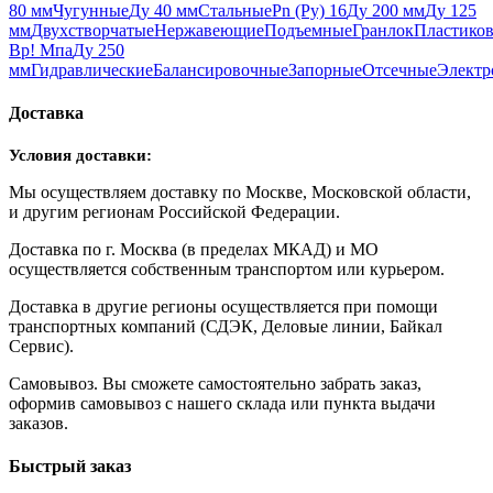
80 мм
Чугунные
Ду 40 мм
Стальные
Pn (Ру) 16
Ду 200 мм
Ду 125
мм
Двухстворчатые
Нержавеющие
Подъемные
Гранлок
Пластико
Вр
! Мпа
Ду 250
мм
Гидравлические
Балансировочные
Запорные
Отсечные
Электр
Доставка
Условия доставки:
Мы осуществляем доставку по Москве, Московской области,
и другим регионам Российской Федерации.
Доставка по г. Москва (в пределах МКАД) и МО
осуществляется собственным транспортом или курьером.
Доставка в другие регионы осуществляется при помощи
транспортных компаний (СДЭК, Деловые линии, Байкал
Сервис).
Самовывоз. Вы сможете самостоятельно забрать заказ,
оформив самовывоз с нашего склада или пункта выдачи
заказов.
Быстрый заказ