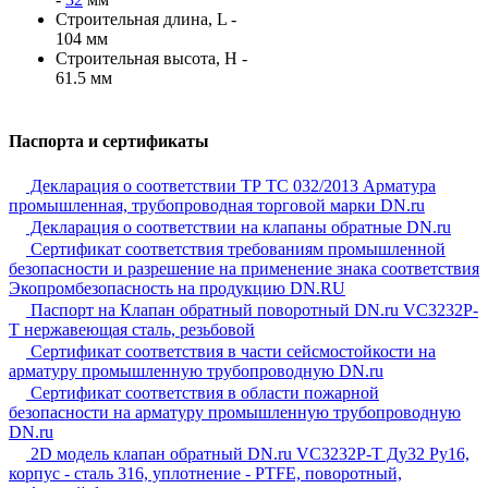
Строительная длина, L -
104 мм
Строительная высота, H -
61.5 мм
Паспорта и сертификаты
Декларация о соответствии ТР ТС 032/2013 Арматура
промышленная, трубопроводная торговой марки DN.ru
Декларация о соответствии на клапаны обратные DN.ru
Сертификат соответствия требованиям промышленной
безопасности и разрешение на применение знака соответствия
Экопромбезопасность на продукцию DN.RU
Паспорт на Клапан обратный поворотный DN.ru VC3232P-
T нержавеющая сталь, резьбовой
Сертификат соответствия в части сейсмостойкости на
арматуру промышленную трубопроводную DN.ru
Сертификат соответствия в области пожарной
безопасности на арматуру промышленную трубопроводную
DN.ru
2D модель клапан обратный DN.ru VC3232P-T Ду32 Ру16,
корпус - сталь 316, уплотнение - PTFE, поворотный,