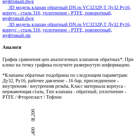
муфтовый.dwg
3D модель клапан обратный DN.ru VC3232P-T Ду32 Ру16,
корпус - сталь 316, уплотнение - PTFE, поворотный,
муфтовый.dwg
3D модель клапан обратный DN.ru VC3232P-T Ду32 Ру16,
корпус - сталь 316, уплотнение - PTFE, поворотный,
муфтовый.stp
Аналоги
График сравнения цен аналогичных клапанов обратных*. При
клике на точку графика получите развернутую информацию.
*Клапаны обратные подобраны по следующим параметрам:
Ду32, Ру16, рабочее давление - 16 бар, присоединение -
внутренняя / внутренняя резьба, Класс материала корпуса -
нержавеющая сталь, Тип клапана - обратный, уплотнение -
PTFE / Фторопласт / Тефлон
1,200
0
2,400