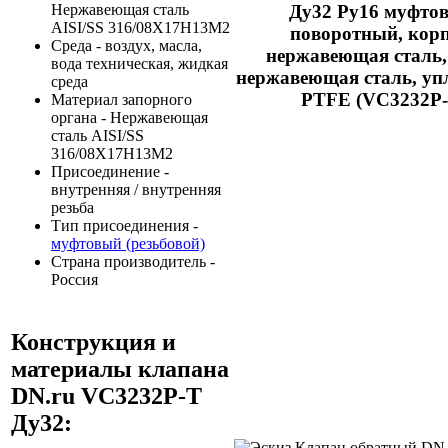
Нержавеющая сталь
Ду32 Ру16 муфто
AISI/SS 316/08Х17Н13М2
поворотный, корп
Среда - воздух, масла,
нержавеющая сталь, 
вода техническая, жидкая
нержавеющая сталь, упл
среда
PTFE (VC3232P-
Материал запорного
органа - Нержавеющая
сталь AISI/SS
316/08Х17Н13М2
Присоединение -
внутренняя / внутренняя
резьба
Тип присоединения -
муфтовый (резьбовой)
Страна производитель -
Россия
Конструкция и
материалы клапана
DN.ru VC3232P-T
Ду32: