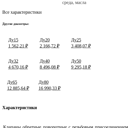
среда, масла
Все характеристики
Другие диаметры:
Ду15
Ду20
Ду25
1 562,21 ₽
2 166,72 ₽
3 408,07 ₽
Ду32
Ду40
Ду50
4 670,16 ₽
8 496,08 ₽
9 295,18 ₽
Ду65
Ду80
12 885,64 ₽
16 990,33 ₽
Характеристики
Клапаны обратные поворотные с резьбовым присоединение