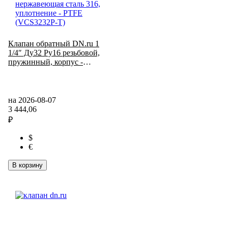
Клапан обратный DN.ru 1
1/4″ Ду32 Ру16 резьбовой,
пружинный, корпус -
нержавеющая сталь 316, диск
- нержавеющая сталь 316,
уплотнение - PTFE
(VCS3232P-T)
на 2026-08-07
3 444,06
₽
$
€
В корзину