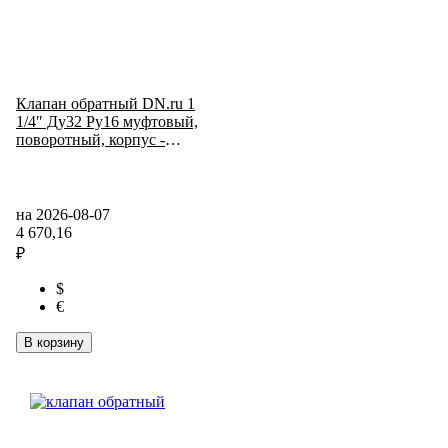
Клапан обратный DN.ru 1
1/4″ Ду32 Ру16 муфтовый,
поворотный, корпус -
нержавеющая сталь, диск -
нержавеющая сталь,
уплотнение - PTFE
(VC3232P-T)
на 2026-08-07
4 670,16
₽
$
€
В корзину