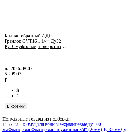
Клапан обратный АДЛ
Гранлок CVT16 1 1/4″ Ду32
Ру16 муфтовый, поворотный,
корпус - нержавеющая сталь,
диск - нержавеющая сталь,
уплотнение - PTFE
на 2026-08-07
5 299,07
₽
$
€
В корзину
Популярные товары из подборки:
1"
1/2 "
2 " (50мм)
Для воды
Межфланцевые
Ду 100
мм
Фланцевые
Фланцевые пружинные
3/4" (20мм)
Ду 32 мм
Ду