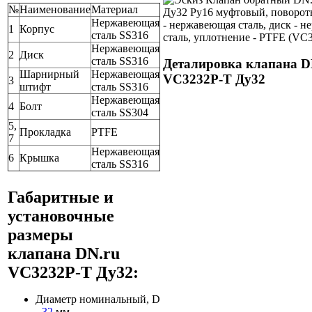
№
Наименование
Материал
Нержавеющая
1
Корпус
сталь SS316
Нержавеющая
2
Диск
сталь SS316
Деталировка клапана D
Шарнирный
Нержавеющая
VC3232P-T Ду32
3
штифт
сталь SS316
Нержавеющая
4
Болт
сталь SS304
5,
Прокладка
PTFE
7
Нержавеющая
6
Крышка
сталь SS316
Габаритные и
установочные
размеры
клапана DN.ru
VC3232P-T Ду32:
Диаметр номинальный, D
-
32
мм