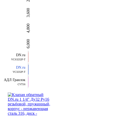
3,600
4,800
6,000
DN.ru
VCS3232P-T
DN.ru
VC3232P-T
АДЛ Гранлок
CVT16