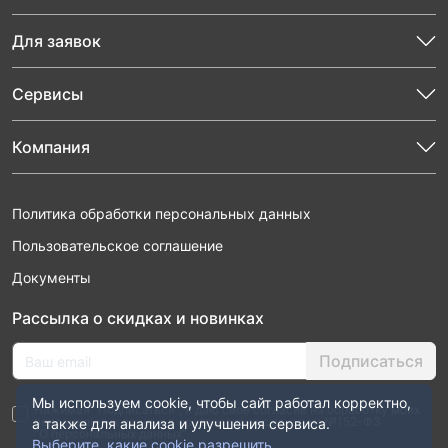
Для заявок
Сервисы
Компания
Политика обработки персональных данных
Пользовательское соглашение
Документы
Рассылка о скидках и новинках
Подписаться
Мы используем cookie, чтобы сайт работал корректно,
Нажимая “Подписаться”, я даю свое согласие на обработку моих
персональных данных в соответствии с законом №152-ФЗ
а также для анализа и улучшения сервиса.
“О персональных данных”
Выберите, какие cookie разрешить