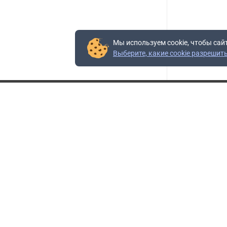
Мы используем cookie, чтобы сай
Выберите, какие cookie разрешит
Контакты
Адрес:
117403, Россия, г. Москва, проезд Востряковский,
10Б, строение 3, пом.19
Адрес склада:
Каширское шоссе, 33-й километр, дом 7, деревня
Горки, Ленинский городской округ, Московская
область
Телефон склада:
+7 (495) 504-37-40 доб. 106
Бесплатный номер:
+7 (800) 777-95-16