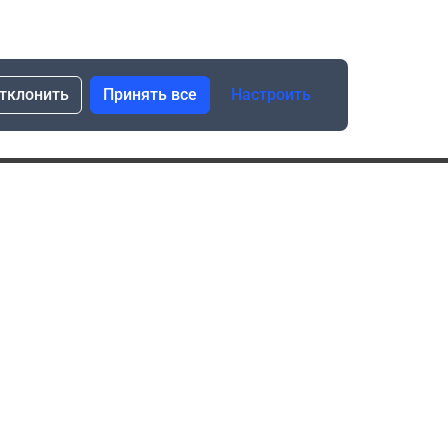
тклонить
Принять все
Настроить
сылка о скидках и новинках
Подписаться
Нажимая “Подписаться”, я даю свое согласие
на обработку моих персональных данных в соответствии
с законом №152-ФЗ “О персональных данных”
ика обработки данных при использовании формы запроса
в социальных сетях