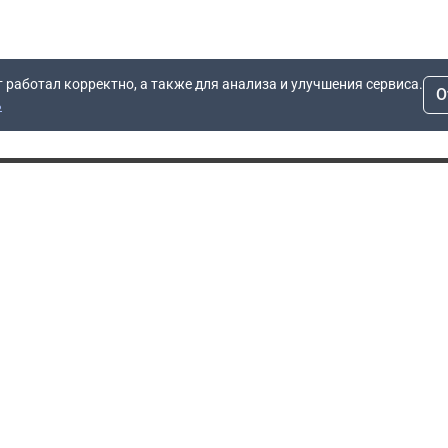
т работал корректно, а также для анализа и улучшения сервиса.
О
ь
Для заявок
Компания
Рас
info@dn.ru
О компании
 дом
+7 (495) 504-37-40
Блог
Вопросы по работе
Контакты
сайта
Об отсрочке
Полит
Политика обработки
Производители
персональных данных
Мы 
Гарантия
Пользовательское
Сертификаты
соглашение
Доставка
Документы