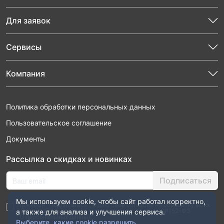
Для заявок
Сервисы
Компания
Политика обработки персональных данных
Пользовательское соглашение
Документы
Рассылка о скидках и новинках
Подписаться
Мы используем cookie, чтобы сайт работал корректно,
Нажимая “Подписаться”, я даю свое согласие на обработку моих
персональных данных в соответствии с законом №152-ФЗ
а также для анализа и улучшения сервиса.
“О персональных данных”
Выберите, какие cookie разрешить