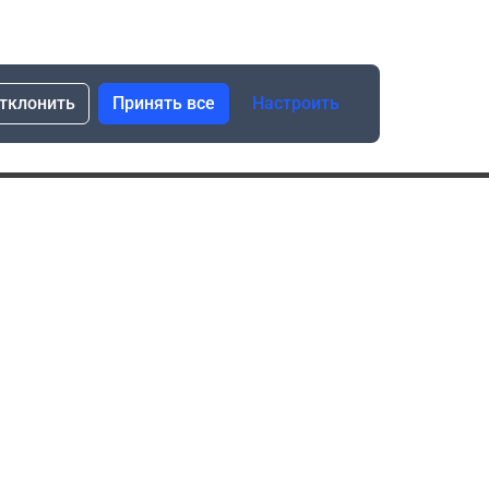
тклонить
Принять все
Настроить
сылка о скидках и новинках
Подписаться
Нажимая “Подписаться”, я даю свое согласие
на обработку моих персональных данных в соответствии
с законом №152-ФЗ “О персональных данных”
ика обработки данных при использовании формы запроса
в социальных сетях