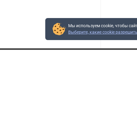
Мы используем cookie, чтобы сай
Выберите, какие cookie разрешит
Контакты
Адрес:
117403, Россия, г. Москва, проезд Востряковский,
10Б, строение 3, пом.19
Адрес склада:
Каширское шоссе, 33-й километр, дом 7, деревня
Горки, Ленинский городской округ, Московская
область
Телефон склада:
+7 (495) 504-37-40 доб. 106
Бесплатный номер:
+7 (800) 777-95-16