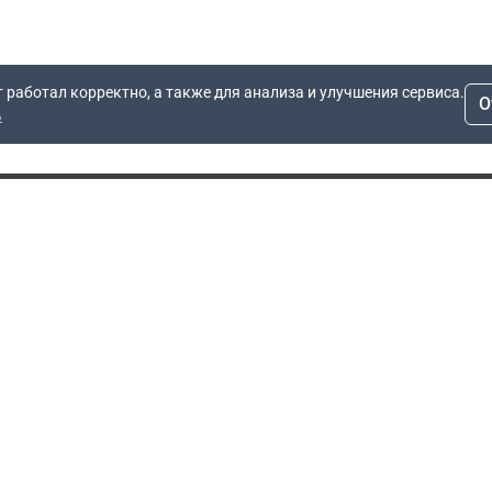
т работал корректно, а также для анализа и улучшения сервиса.
О
ь
Для заявок
Компания
Рас
info@dn.ru
О компании
 дом
+7 (495) 504-37-40
Блог
Вопросы по работе
Контакты
сайта
Об отсрочке
Полит
Политика обработки
Производители
персональных данных
Мы 
Гарантия
Пользовательское
Сертификаты
соглашение
Доставка
Документы