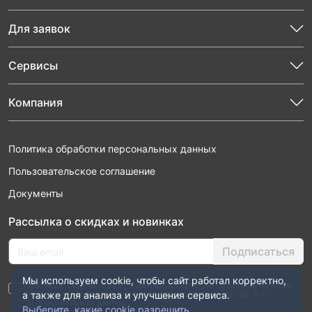
Для заявок
Сервисы
Компания
Политика обработки персональных данных
Пользовательское соглашение
Документы
Рассылка о скидках и новинках
Подписаться
Мы используем cookie, чтобы сайт работал корректно,
Нажимая “Подписаться”, я даю свое согласие на обработку моих
персональных данных в соответствии с законом №152-ФЗ
а также для анализа и улучшения сервиса.
“О персональных данных”
Выберите, какие cookie разрешить